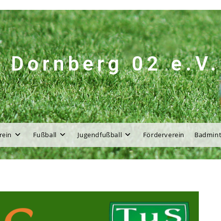
 Dornberg 02 e.V.
rein
Fußball
Jugendfußball
Förderverein
Badmin