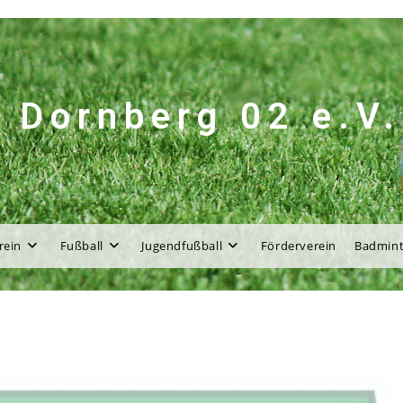
 Dornberg 02 e.V.
rein
Fußball
Jugendfußball
Förderverein
Badmin